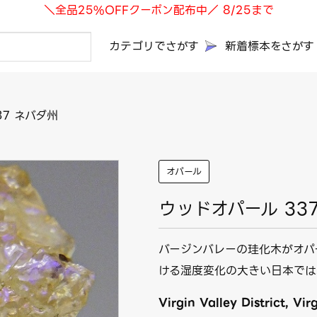
＼全品25%OFFクーポン配布中／ 8/25まで
カテゴリでさがす
新着標本をさがす
37 ネバダ州
オパール
ウッドオパール 33
バージンバレーの珪化木がオパ
ける湿度変化の大きい日本では
Virgin Valley District, Vi