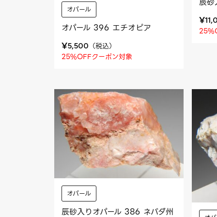
辰砂
オパール
¥
11,
オパール 396 エチオピア
25%
¥
（
税込
）
5,500
25%OFFクーポン対象
オパール
辰砂入りオパール 386 ネバダ州