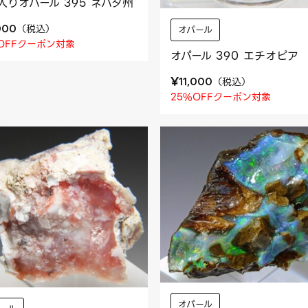
入りオパール 395 ネバダ州
（
税込
）
000
オパール
OFFクーポン対象
オパール 390 エチオピア
¥
（
税込
）
11,000
25%OFFクーポン対象
オパール