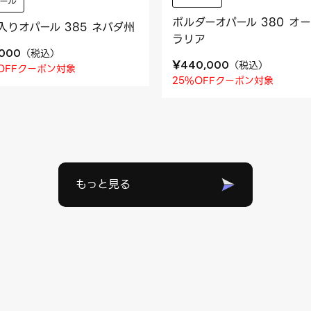
ール
ボルダーオパール 380 オ
入りオパール 385 ネバダ州
ラリア
（
税込
）
,000
¥
（
税込
）
440,000
OFFクーポン対象
25%OFFクーポン対象
もっと見る