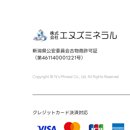
新潟県公安委員会古物商許可証
（第461140001221号）
Copyright © N's Mineral Co., Ltd. All Rights Reserved.
クレジットカード決済対応