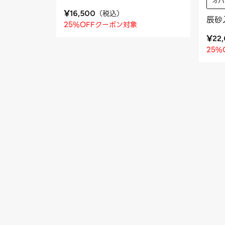
オパ
¥
（
税込
）
16,500
辰砂
25%OFFクーポン対象
¥
22
25%