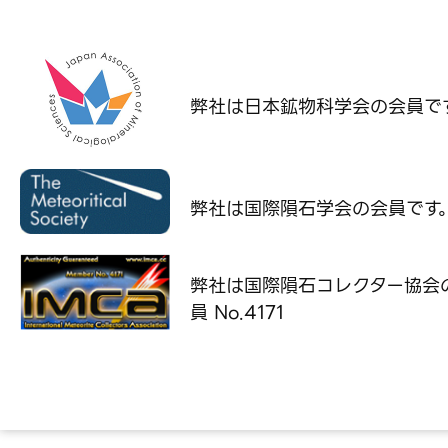
弊社は日本鉱物科学会の
会員で
弊社は国際隕石学会の
会員です
弊社は国際隕石コレクター協会
員 No.4171