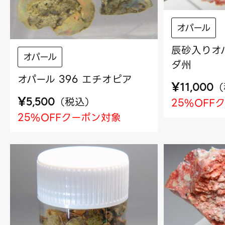
オパール
辰砂入りオパ
オパール
ダ州
オパール 396 エチオピア
¥
（
11,000
¥
（
税込
）
25%OFF
5,500
25%OFFクーポン対象