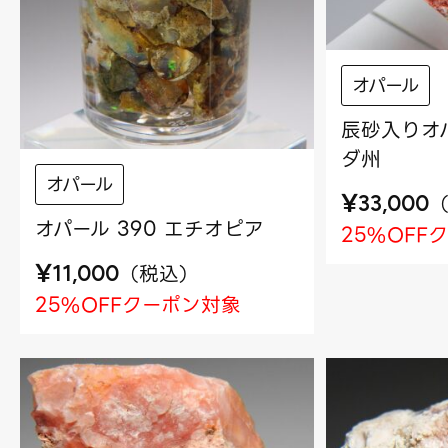
オパール
辰砂入りオパ
ダ州
オパール
¥
33,000
オパール 390 エチオピア
25%OFF
¥
（
税込
）
11,000
25%OFFクーポン対象