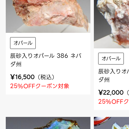
オパール
辰砂入りオパール 386 ネバ
オパール
ダ州
辰砂入りオパ
¥
（
税込
）
16,500
ダ州
25%OFFクーポン対象
¥
22,000
25%OFF