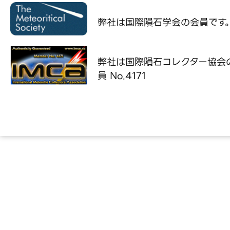
弊社は国際隕石学会の
会員です
弊社は国際隕石コレクター協会
員 No.4171