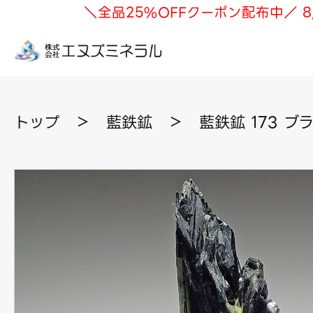
＼全品25%OFFクーポン配布中／ 8
トップ
＞
藍鉄鉱
＞
藍鉄鉱 173 ブ