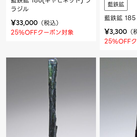
藍鉄鉱 186(キャビネット) ブ
藍鉄鉱
ラジル
藍鉄鉱 18
¥
（
税込
）
33,000
¥
（
25%OFFクーポン対象
3,300
25%OFF