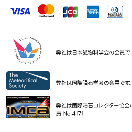
弊社は日本鉱物科学会の
会員で
弊社は国際隕石学会の
会員です
弊社は国際隕石コレクター協会
員 No.4171