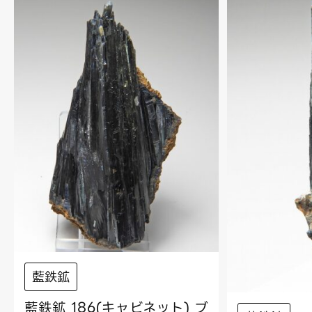
藍鉄鉱
藍鉄鉱 186(キャビネット) ブ