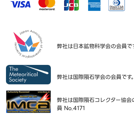
弊社は日本鉱物科学会の
会員で
弊社は国際隕石学会の
会員です
弊社は国際隕石コレクター協会
員 No.4171