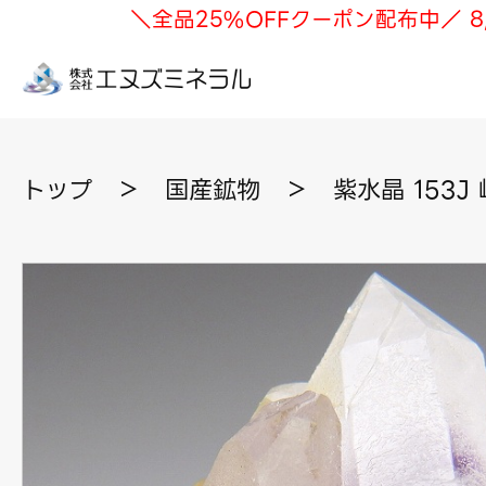
＼全品25%OFFクーポン配布中／ 8
トップ
＞
国産鉱物
＞
紫水晶 153J