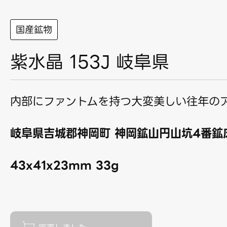
国産鉱物
紫水晶 153J 岐阜県
内部にファントムを持つ大変美しい往年の
岐阜県吉城郡神岡町 神岡鉱山円山坑4番鉱床
43x41x23mm 33g