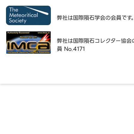
弊社は国際隕石学会の
会員です
弊社は国際隕石コレクター協会
員 No.4171