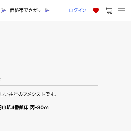
価格帯でさがす
ログイン
県
しい往年のアメシストです。
山坑4番鉱床 丙-80m