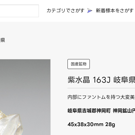
カテゴリでさがす
新着標本をさがす
阜県
国産鉱物
紫水晶 163J 岐阜
内部にファントムを持つ大変美
岐阜県吉城郡神岡町 神岡鉱山円
45x38x30mm 28g