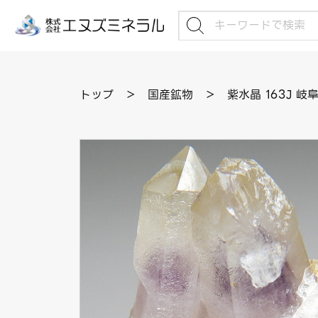
トップ
＞
国産鉱物
＞
紫水晶 163J 岐