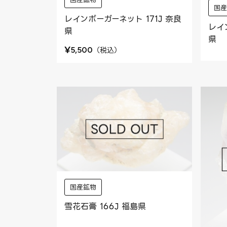
国
レインボーガーネット 171J 奈良
レイ
県
県
¥
（
税込
）
5,500
国産鉱物
雪花石膏 166J 福島県