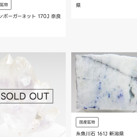
県
産鉱物
ンボーガーネット 170J 奈良
国産鉱物
糸魚川石 161J 新潟県