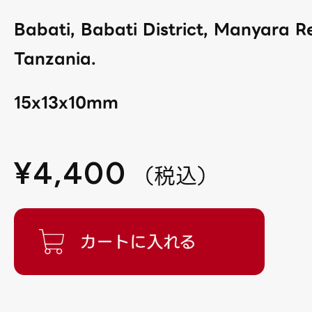
Babati, Babati District, Manyara R
Tanzania.
15x13x10mm
¥
4,400
（
税込
）