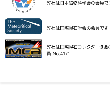
弊社は日本鉱物科学会の
会員で
弊社は国際隕石学会の
会員です
弊社は国際隕石コレクター協会
員 No.4171