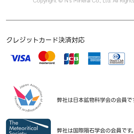
Copyright © N's Mineral Co., Ltd. All Right
クレジットカード決済対応
弊社は日本鉱物科学会の
会員で
弊社は国際隕石学会の
会員です