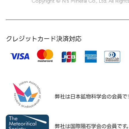
Copyright © N's Mineral Co., Ltd. All Right
クレジットカード決済対応
弊社は日本鉱物科学会の
会員で
弊社は国際隕石学会の
会員です