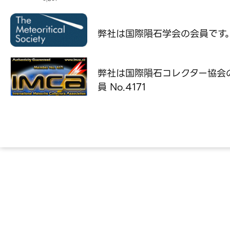
弊社は国際隕石学会の
会員です
弊社は国際隕石コレクター協会
員 No.4171