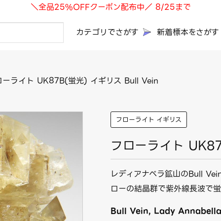
＼全品25%OFFクーポン配布中／ 8/25まで
カテゴリでさがす
新着標本をさがす
ーライト UK87B(蛍光) イギリス Bull Vein
フローライト イギリス
フローライト UK87B
レディアナベラ鉱山のBull V
ローの結晶群で紫外線長波で蛍
Bull Vein, Lady Annabella