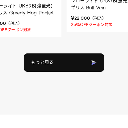
フローライト UK87B(蛍光
ーライト UK89B(強蛍光)
ギリス Bull Vein
ス Greedy Hog Pocket
¥
（
税込
）
22,000
（
税込
）
800
25%OFFクーポン対象
OFFクーポン対象
もっと見る