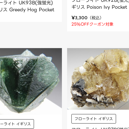
フローライト UK92B(蛍光
ーライト UK93B(強蛍光)
ギリス Poison Ivy Pocket
ス Greedy Hog Pocket
¥
（
税込
）
3,300
25%OFFクーポン対象
フローライト イギリス
ーライト イギリス