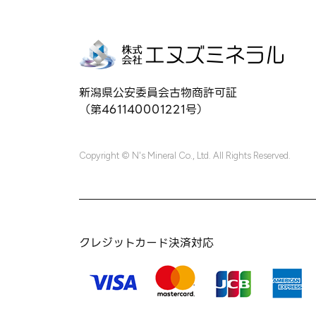
新潟県公安委員会古物商許可証
（第461140001221号）
Copyright © N's Mineral Co., Ltd. All Rights Reserved.
クレジットカード決済対応