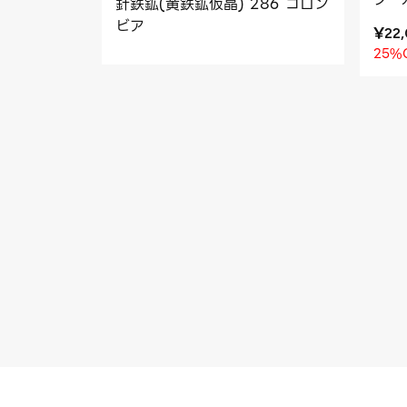
針鉄鉱(黄鉄鉱仮晶) 286 コロン
ビア
¥
22
25%