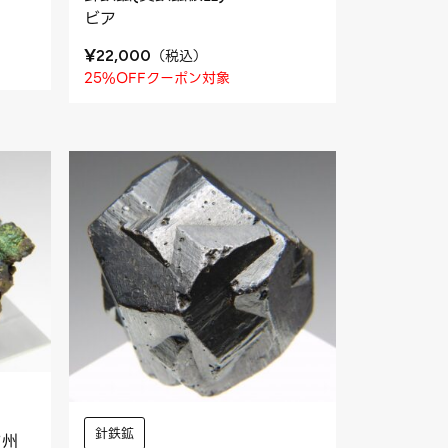
ビア
¥
（
税込
）
22,000
25%OFFクーポン対象
針鉄鉱
ア州