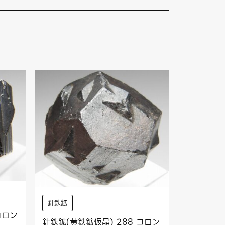
針鉄鉱
コロン
針鉄鉱(黄鉄鉱仮晶) 288 コロン