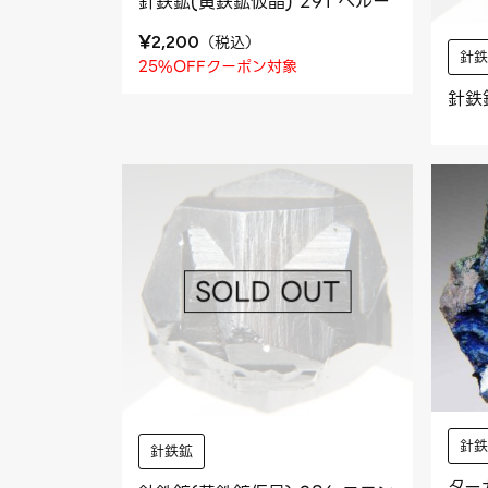
針鉄鉱(黄鉄鉱仮晶) 291 ペルー
¥
（
税込
）
2,200
針
25%OFFクーポン対象
針鉄
針
針鉄鉱
ター