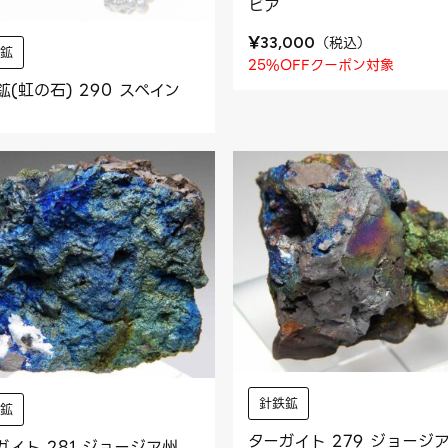
ビア
¥
（
税込
）
33,000
鉄鉱
25%OFFクーポン対象
鉱(虹の石) 290 スペイン
針鉄鉱
鉄鉱
ターガイト 279 ジョージ
ガイト 281 ジョージア州