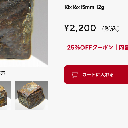
18x16x15mm 12g
¥
2,200
（
税込
）
25%OFFクーポン｜内
表示