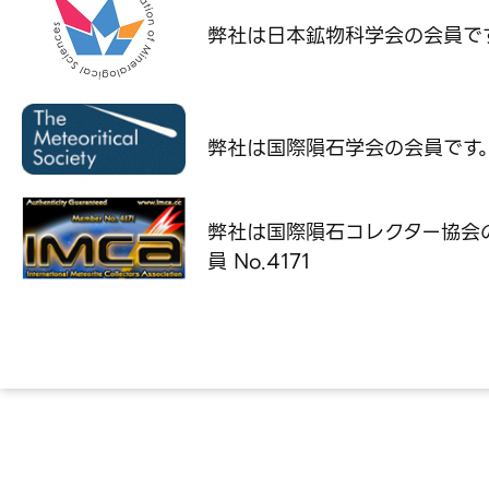
弊社は日本鉱物科学会の
会員で
弊社は国際隕石学会の
会員です
弊社は国際隕石コレクター協会
員 No.4171