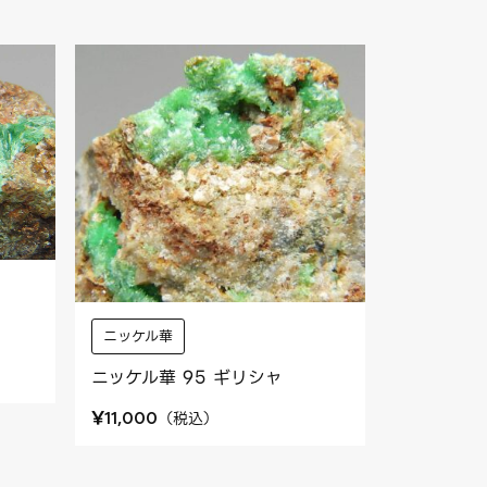
ニッケル華
ニッケル華 95 ギリシャ
¥
（
税込
）
11,000