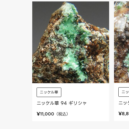
ニ
ニッケル華
ニッ
ニッケル華 94 ギリシャ
¥
¥
8,
（
税込
）
11,000