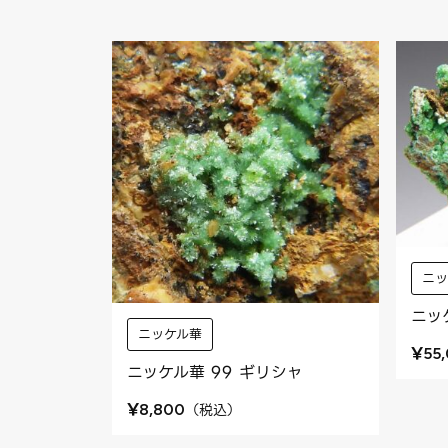
ニ
ニッ
ニッケル華
¥
55
ニッケル華 99 ギリシャ
¥
（
税込
）
8,800