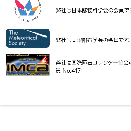
弊社は日本鉱物科学会の
会員で
弊社は国際隕石学会の
会員です
弊社は国際隕石コレクター協会
員 No.4171