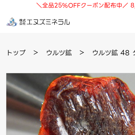
＼全品25%OFFクーポン配布中／ 8
トップ
＞
ウルツ鉱
＞
ウルツ鉱 48