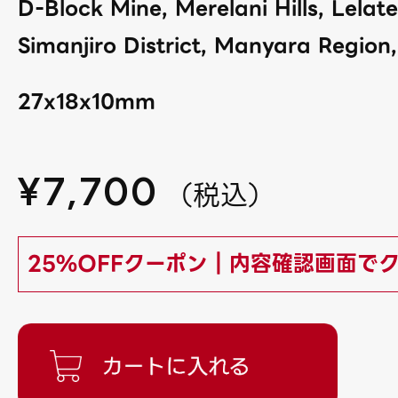
D-Block Mine, Merelani Hills, Lela
Simanjiro District, Manyara Region
27x18x10mm
¥
7,700
（
税込
）
25%OFFクーポン｜内容確認画面で